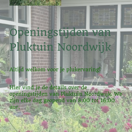
Openingstijden van
Pluktuin Noordwijk
Altijd welkom voor je plukervaring!
Hier vind je de details over de
openingstijden van Pluktuin Noordwijk. We
zijn elke dag geopend van 8:00 tot 16:00
uur,