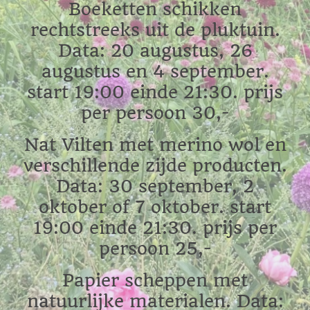
Boeketten schikken
rechtstreeks uit de pluktuin.
Data: 20 augustus, 26
augustus en 4 september.
start 19:00 einde 21:30. prijs
per persoon 30,-
Nat Vilten met merino wol en
verschillende zijde producten.
Data: 30 september, 2
oktober of 7 oktober. start
19:00 einde 21:30. prijs per
persoon 25,-
Papier scheppen met
natuurlijke materialen. Data: